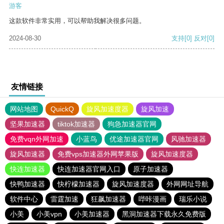
游客
这款软件非常实用，可以帮助我解决很多问题。
2024-08-30
支持
[0]
反对
[0]
友情链接
网站地图
QuickQ
旋风加速度器
旋风加速
坚果加速器
tiktok加速器
狗急加速器官网
免费vqn外网加速
小蓝鸟
优途加速器官网
风驰加速器
旋风加速器
免费vps加速器外网苹果版
旋风加速度器
快连加速器
快连加速器官网入口
原子加速器
快鸭加速器
快柠檬加速器
旋风加速度器
外网网址导航
软件中心
雷霆加速
狂飙加速器
哔咔漫画
瑞乐小说
小美
小美vpn
小美加速器
黑洞加速器下载永久免费版