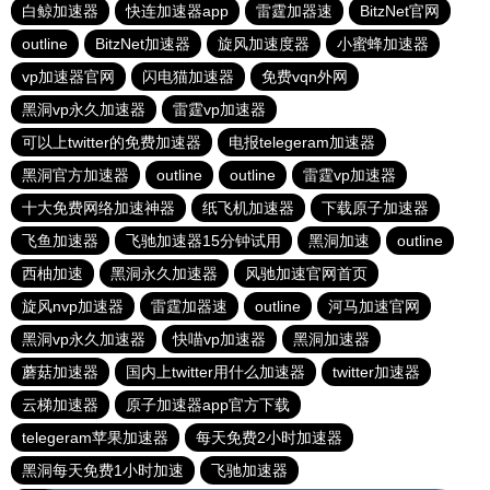
白鲸加速器
快连加速器app
雷霆加器速
BitzNet官网
outline
BitzNet加速器
旋风加速度器
小蜜蜂加速器
vp加速器官网
闪电猫加速器
免费vqn外网
黑洞vp永久加速器
雷霆vp加速器
可以上twitter的免费加速器
电报telegeram加速器
黑洞官方加速器
outline
outline
雷霆vp加速器
十大免费网络加速神器
纸飞机加速器
下载原子加速器
飞鱼加速器
飞驰加速器15分钟试用
黑洞加速
outline
西柚加速
黑洞永久加速器
风驰加速官网首页
旋风nvp加速器
雷霆加器速
outline
河马加速官网
黑洞vp永久加速器
快喵vp加速器
黑洞加速器
蘑菇加速器
国内上twitter用什么加速器
twitter加速器
云梯加速器
原子加速器app官方下载
telegeram苹果加速器
每天免费2小时加速器
黑洞每天免费1小时加速
飞驰加速器