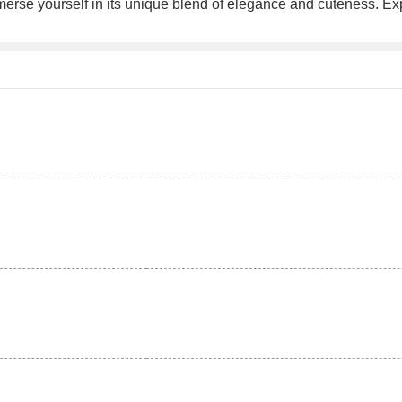
rse yourself in its unique blend of elegance and cuteness. Expe
。