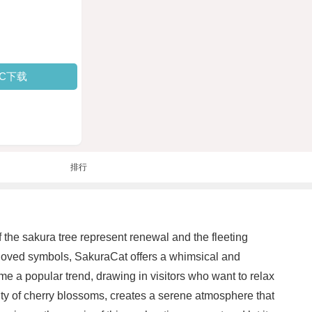
PC下载
排行
 the sakura tree represent renewal and the fleeting
beloved symbols, SakuraCat offers a whimsical and
e a popular trend, drawing in visitors who want to relax
uty of cherry blossoms, creates a serene atmosphere that