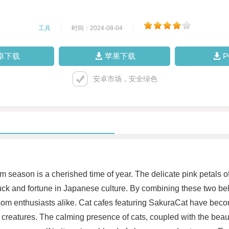
工具
|
时间：2024-08-04
|
卓下载
苹果下载
安卓市场，安全绿色
 season is a cherished time of year. The delicate pink petals of
 luck and fortune in Japanese culture. By combining these two 
om enthusiasts alike. Cat cafes featuring SakuraCat have becom
ne creatures. The calming presence of cats, coupled with the bea