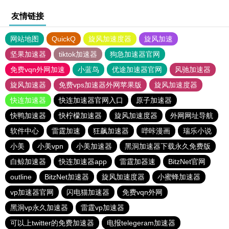
友情链接
网站地图
QuickQ
旋风加速度器
旋风加速
坚果加速器
tiktok加速器
狗急加速器官网
免费vqn外网加速
小蓝鸟
优途加速器官网
风驰加速器
旋风加速器
免费vps加速器外网苹果版
旋风加速度器
快连加速器
快连加速器官网入口
原子加速器
快鸭加速器
快柠檬加速器
旋风加速度器
外网网址导航
软件中心
雷霆加速
狂飙加速器
哔咔漫画
瑞乐小说
小美
小美vpn
小美加速器
黑洞加速器下载永久免费版
白鲸加速器
快连加速器app
雷霆加器速
BitzNet官网
outline
BitzNet加速器
旋风加速度器
小蜜蜂加速器
vp加速器官网
闪电猫加速器
免费vqn外网
黑洞vp永久加速器
雷霆vp加速器
可以上twitter的免费加速器
电报telegeram加速器