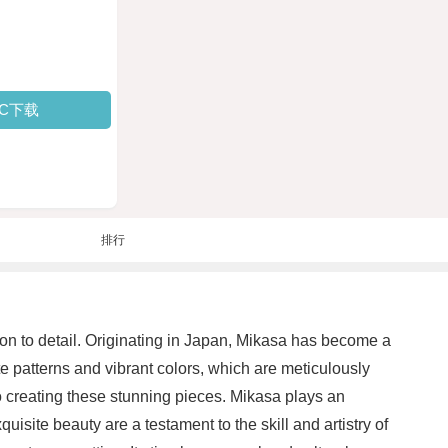
PC下载
排行
tion to detail. Originating in Japan, Mikasa has become a
ate patterns and vibrant colors, which are meticulously
to creating these stunning pieces. Mikasa plays an
uisite beauty are a testament to the skill and artistry of