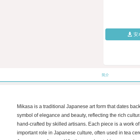
安
简介
Mikasa is a traditional Japanese art form that dates bac
symbol of elegance and beauty, reflecting the rich cultur
hand-crafted by skilled artisans. Each piece is a work o
important role in Japanese culture, often used in tea cere