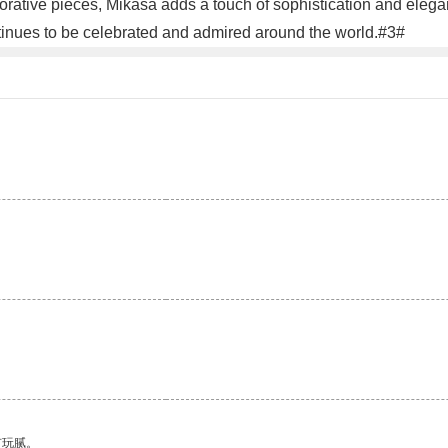
tive pieces, Mikasa adds a touch of sophistication and elegance
ntinues to be celebrated and admired around the world.#3#
。
有玩腻。