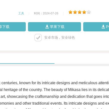
工具
|
时间：2024-07-26
|
卓下载
苹果下载
安卓市场，安全绿色
k centuries, known for its intricate designs and meticulous atten
al heritage of the country. The beauty of Mikasa lies in its delic
f art, showcasing the craftsmanship and dedication that goes in
monies and other traditional events. Its intricate designs and exq