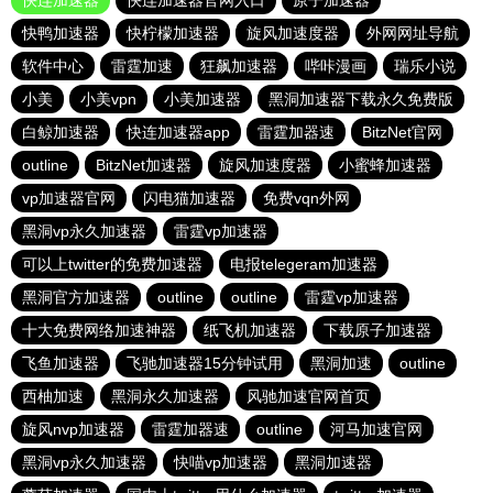
快连加速器
快连加速器官网入口
原子加速器
快鸭加速器
快柠檬加速器
旋风加速度器
外网网址导航
软件中心
雷霆加速
狂飙加速器
哔咔漫画
瑞乐小说
小美
小美vpn
小美加速器
黑洞加速器下载永久免费版
白鲸加速器
快连加速器app
雷霆加器速
BitzNet官网
outline
BitzNet加速器
旋风加速度器
小蜜蜂加速器
vp加速器官网
闪电猫加速器
免费vqn外网
黑洞vp永久加速器
雷霆vp加速器
可以上twitter的免费加速器
电报telegeram加速器
黑洞官方加速器
outline
outline
雷霆vp加速器
十大免费网络加速神器
纸飞机加速器
下载原子加速器
飞鱼加速器
飞驰加速器15分钟试用
黑洞加速
outline
西柚加速
黑洞永久加速器
风驰加速官网首页
旋风nvp加速器
雷霆加器速
outline
河马加速官网
黑洞vp永久加速器
快喵vp加速器
黑洞加速器