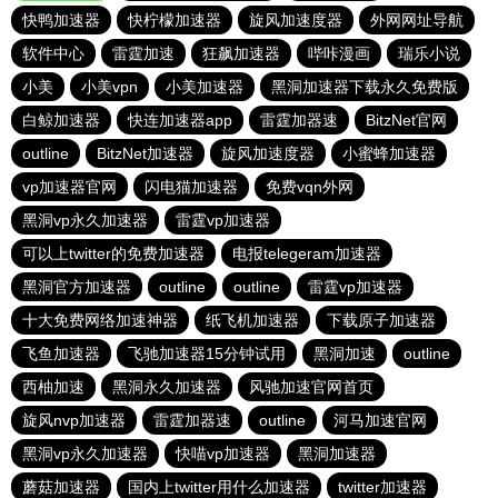
快鸭加速器
快柠檬加速器
旋风加速度器
外网网址导航
软件中心
雷霆加速
狂飙加速器
哔咔漫画
瑞乐小说
小美
小美vpn
小美加速器
黑洞加速器下载永久免费版
白鲸加速器
快连加速器app
雷霆加器速
BitzNet官网
outline
BitzNet加速器
旋风加速度器
小蜜蜂加速器
vp加速器官网
闪电猫加速器
免费vqn外网
黑洞vp永久加速器
雷霆vp加速器
可以上twitter的免费加速器
电报telegeram加速器
黑洞官方加速器
outline
outline
雷霆vp加速器
十大免费网络加速神器
纸飞机加速器
下载原子加速器
飞鱼加速器
飞驰加速器15分钟试用
黑洞加速
outline
西柚加速
黑洞永久加速器
风驰加速官网首页
旋风nvp加速器
雷霆加器速
outline
河马加速官网
黑洞vp永久加速器
快喵vp加速器
黑洞加速器
蘑菇加速器
国内上twitter用什么加速器
twitter加速器