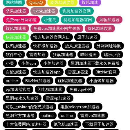
网站地图
QuickQ
旋风加速度器
旋风加速
坚果加速器
tiktok加速器
狗急加速器官网
免费vqn外网加速
小蓝鸟
优途加速器官网
风驰加速器
旋风加速器
免费vps加速器外网苹果版
旋风加速度器
快连加速器
快连加速器官网入口
原子加速器
快鸭加速器
快柠檬加速器
旋风加速度器
外网网址导航
软件中心
雷霆加速
狂飙加速器
哔咔漫画
瑞乐小说
小美
小美vpn
小美加速器
黑洞加速器下载永久免费版
白鲸加速器
快连加速器app
雷霆加器速
BitzNet官网
outline
BitzNet加速器
旋风加速度器
小蜜蜂加速器
vp加速器官网
闪电猫加速器
免费vqn外网
黑洞vp永久加速器
雷霆vp加速器
可以上twitter的免费加速器
电报telegeram加速器
黑洞官方加速器
outline
outline
雷霆vp加速器
十大免费网络加速神器
纸飞机加速器
下载原子加速器