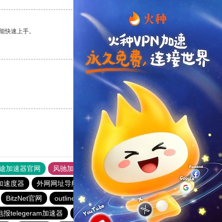
能快速上手。
支持
[0]
反对
[0]
支持
[0]
反对
[0]
途加速器官网
风驰加速器
旋风加速器
加速度器
外网网址导航
软件中心
雷霆加速
狂飙加速器
BitzNet官网
outline
BitzNet加速器
旋风加速度器
电报telegeram加速器
黑洞官方加速器
outline
outline