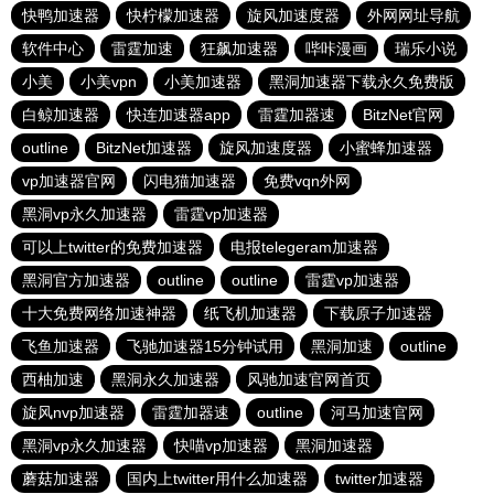
快鸭加速器
快柠檬加速器
旋风加速度器
外网网址导航
软件中心
雷霆加速
狂飙加速器
哔咔漫画
瑞乐小说
小美
小美vpn
小美加速器
黑洞加速器下载永久免费版
白鲸加速器
快连加速器app
雷霆加器速
BitzNet官网
outline
BitzNet加速器
旋风加速度器
小蜜蜂加速器
vp加速器官网
闪电猫加速器
免费vqn外网
黑洞vp永久加速器
雷霆vp加速器
可以上twitter的免费加速器
电报telegeram加速器
黑洞官方加速器
outline
outline
雷霆vp加速器
十大免费网络加速神器
纸飞机加速器
下载原子加速器
飞鱼加速器
飞驰加速器15分钟试用
黑洞加速
outline
西柚加速
黑洞永久加速器
风驰加速官网首页
旋风nvp加速器
雷霆加器速
outline
河马加速官网
黑洞vp永久加速器
快喵vp加速器
黑洞加速器
蘑菇加速器
国内上twitter用什么加速器
twitter加速器