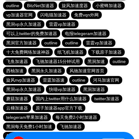
outline
BitzNet加速器
旋风加速度器
小蜜蜂加速器
vp加速器官网
闪电猫加速器
免费vqn外网
黑洞vp永久加速器
雷霆vp加速器
可以上twitter的免费加速器
电报telegeram加速器
黑洞官方加速器
outline
outline
雷霆vp加速器
十大免费网络加速神器
纸飞机加速器
下载原子加速器
飞鱼加速器
飞驰加速器15分钟试用
黑洞加速
outline
西柚加速
黑洞永久加速器
风驰加速官网首页
旋风nvp加速器
雷霆加器速
outline
河马加速官网
黑洞vp永久加速器
快喵vp加速器
黑洞加速器
蘑菇加速器
国内上twitter用什么加速器
twitter加速器
云梯加速器
原子加速器app官方下载
telegeram苹果加速器
每天免费2小时加速器
黑洞每天免费1小时加速
飞驰加速器
每天试用一小时加速器
hammer加速器