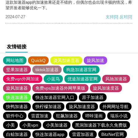
这款加速器app的加速效果还是不错的，但偶尔也会出现卡顿的情况，希
望开发者能够优化一下。
2024-07-27
支持
[0]
反对
[0]
友情链接
网站地图
QuickQ
旋风加速度器
旋风加速
坚果加速器
tiktok加速器
狗急加速器官网
免费vqn外网加速
小蓝鸟
优途加速器官网
风驰加速器
旋风加速器
免费vps加速器外网苹果版
旋风加速度器
快连加速器
快连加速器官网入口
原子加速器
快鸭加速器
快柠檬加速器
旋风加速度器
外网网址导航
软件中心
雷霆加速
狂飙加速器
哔咔漫画
瑞乐小说
小美
小美vpn
小美加速器
黑洞加速器下载永久免费版
白鲸加速器
快连加速器app
雷霆加器速
BitzNet官网