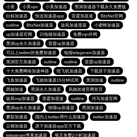
小美
小美vpn
小美加速器
黑洞加速器下载永久免费版
白鲸加速器
快连加速器app
雷霆加器速
BitzNet官网
outline
BitzNet加速器
旋风加速度器
小蜜蜂加速器
vp加速器官网
闪电猫加速器
免费vqn外网
黑洞vp永久加速器
雷霆vp加速器
可以上twitter的免费加速器
电报telegeram加速器
黑洞官方加速器
outline
outline
雷霆vp加速器
十大免费网络加速神器
纸飞机加速器
下载原子加速器
飞鱼加速器
飞驰加速器15分钟试用
黑洞加速
outline
西柚加速
黑洞永久加速器
风驰加速官网首页
旋风nvp加速器
雷霆加器速
outline
河马加速官网
黑洞vp永久加速器
快喵vp加速器
黑洞加速器
蘑菇加速器
国内上twitter用什么加速器
twitter加速器
云梯加速器
原子加速器app官方下载
telegeram苹果加速器
每天免费2小时加速器