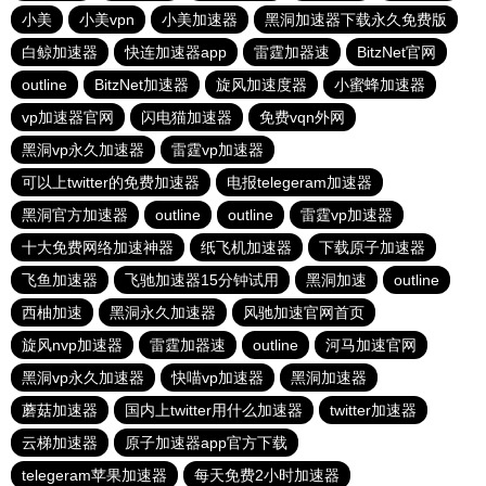
小美
小美vpn
小美加速器
黑洞加速器下载永久免费版
白鲸加速器
快连加速器app
雷霆加器速
BitzNet官网
outline
BitzNet加速器
旋风加速度器
小蜜蜂加速器
vp加速器官网
闪电猫加速器
免费vqn外网
黑洞vp永久加速器
雷霆vp加速器
可以上twitter的免费加速器
电报telegeram加速器
黑洞官方加速器
outline
outline
雷霆vp加速器
十大免费网络加速神器
纸飞机加速器
下载原子加速器
飞鱼加速器
飞驰加速器15分钟试用
黑洞加速
outline
西柚加速
黑洞永久加速器
风驰加速官网首页
旋风nvp加速器
雷霆加器速
outline
河马加速官网
黑洞vp永久加速器
快喵vp加速器
黑洞加速器
蘑菇加速器
国内上twitter用什么加速器
twitter加速器
云梯加速器
原子加速器app官方下载
telegeram苹果加速器
每天免费2小时加速器