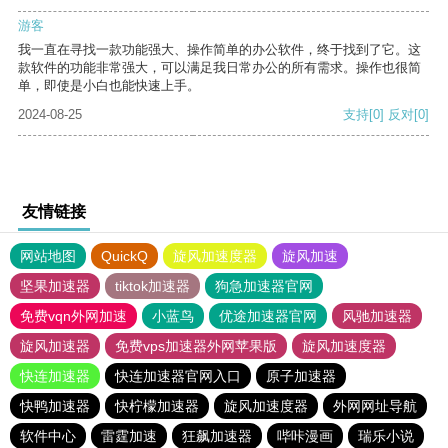
游客
我一直在寻找一款功能强大、操作简单的办公软件，终于找到了它。这
款软件的功能非常强大，可以满足我日常办公的所有需求。操作也很简
单，即使是小白也能快速上手。
2024-08-25
支持
[0]
反对
[0]
友情链接
网站地图
QuickQ
旋风加速度器
旋风加速
坚果加速器
tiktok加速器
狗急加速器官网
免费vqn外网加速
小蓝鸟
优途加速器官网
风驰加速器
旋风加速器
免费vps加速器外网苹果版
旋风加速度器
快连加速器
快连加速器官网入口
原子加速器
快鸭加速器
快柠檬加速器
旋风加速度器
外网网址导航
软件中心
雷霆加速
狂飙加速器
哔咔漫画
瑞乐小说