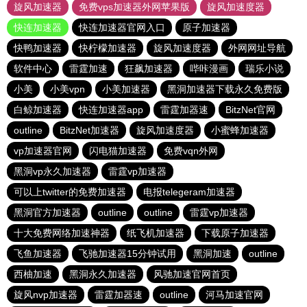
旋风加速器
免费vps加速器外网苹果版
旋风加速度器
快连加速器
快连加速器官网入口
原子加速器
快鸭加速器
快柠檬加速器
旋风加速度器
外网网址导航
软件中心
雷霆加速
狂飙加速器
哔咔漫画
瑞乐小说
小美
小美vpn
小美加速器
黑洞加速器下载永久免费版
白鲸加速器
快连加速器app
雷霆加器速
BitzNet官网
outline
BitzNet加速器
旋风加速度器
小蜜蜂加速器
vp加速器官网
闪电猫加速器
免费vqn外网
黑洞vp永久加速器
雷霆vp加速器
可以上twitter的免费加速器
电报telegeram加速器
黑洞官方加速器
outline
outline
雷霆vp加速器
十大免费网络加速神器
纸飞机加速器
下载原子加速器
飞鱼加速器
飞驰加速器15分钟试用
黑洞加速
outline
西柚加速
黑洞永久加速器
风驰加速官网首页
旋风nvp加速器
雷霆加器速
outline
河马加速官网