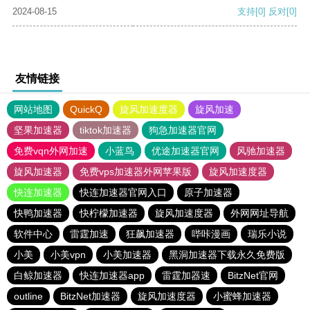
2024-08-15
支持
[0]
反对
[0]
友情链接
网站地图
QuickQ
旋风加速度器
旋风加速
坚果加速器
tiktok加速器
狗急加速器官网
免费vqn外网加速
小蓝鸟
优途加速器官网
风驰加速器
旋风加速器
免费vps加速器外网苹果版
旋风加速度器
快连加速器
快连加速器官网入口
原子加速器
快鸭加速器
快柠檬加速器
旋风加速度器
外网网址导航
软件中心
雷霆加速
狂飙加速器
哔咔漫画
瑞乐小说
小美
小美vpn
小美加速器
黑洞加速器下载永久免费版
白鲸加速器
快连加速器app
雷霆加器速
BitzNet官网
outline
BitzNet加速器
旋风加速度器
小蜜蜂加速器