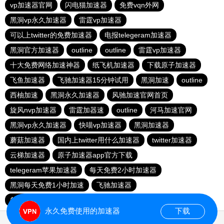
vp加速器官网
闪电猫加速器
免费vqn外网
黑洞vp永久加速器
雷霆vp加速器
可以上twitter的免费加速器
电报telegeram加速器
黑洞官方加速器
outline
outline
雷霆vp加速器
十大免费网络加速神器
纸飞机加速器
下载原子加速器
飞鱼加速器
飞驰加速器15分钟试用
黑洞加速
outline
西柚加速
黑洞永久加速器
风驰加速官网首页
旋风nvp加速器
雷霆加器速
outline
河马加速官网
黑洞vp永久加速器
快喵vp加速器
黑洞加速器
蘑菇加速器
国内上twitter用什么加速器
twitter加速器
云梯加速器
原子加速器app官方下载
telegeram苹果加速器
每天免费2小时加速器
黑洞每天免费1小时加速
飞驰加速器
每天试用一小时加速器
hammer加速器
永久免费使用的加速器
下载