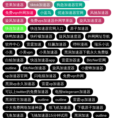
坚果加速器
tiktok加速器
狗急加速器官网
免费vqn外网加速
小蓝鸟
优途加速器官网
风驰加速器
旋风加速器
免费vps加速器外网苹果版
旋风加速度器
快连加速器
快连加速器官网入口
原子加速器
快鸭加速器
快柠檬加速器
旋风加速度器
外网网址导航
软件中心
雷霆加速
狂飙加速器
哔咔漫画
瑞乐小说
小美
小美vpn
小美加速器
黑洞加速器下载永久免费版
白鲸加速器
快连加速器app
雷霆加器速
BitzNet官网
outline
BitzNet加速器
旋风加速度器
小蜜蜂加速器
vp加速器官网
闪电猫加速器
免费vqn外网
黑洞vp永久加速器
雷霆vp加速器
可以上twitter的免费加速器
电报telegeram加速器
黑洞官方加速器
outline
outline
雷霆vp加速器
十大免费网络加速神器
纸飞机加速器
下载原子加速器
飞鱼加速器
飞驰加速器15分钟试用
黑洞加速
outline