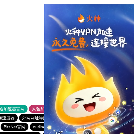
支持
[0]
反对
[0]
支持
[0]
反对
[0]
支持
[0]
反对
[0]
途加速器官网
风驰加速器
旋风加速器
加速度器
外网网址导航
软件中心
雷霆加速
狂飙加速器
BitzNet官网
outline
BitzNet加速器
旋风加速度器