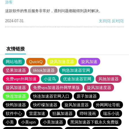
游客
这款软件的售后服务非常好，遇到问题都能得到及时解决。
2024-07-31
支持
[0]
反对
[0]
友情链接
网站地图
QuickQ
旋风加速度器
旋风加速
坚果加速器
tiktok加速器
狗急加速器官网
免费vqn外网加速
小蓝鸟
优途加速器官网
风驰加速器
旋风加速器
免费vps加速器外网苹果版
旋风加速度器
快连加速器
快连加速器官网入口
原子加速器
快鸭加速器
快柠檬加速器
旋风加速度器
外网网址导航
软件中心
雷霆加速
狂飙加速器
哔咔漫画
瑞乐小说
小美
小美vpn
小美加速器
黑洞加速器下载永久免费版