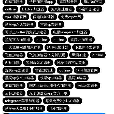
白鲸加速器
快连加速器app
雷霆加器速
BitzNet官网
outline
BitzNet加速器
旋风加速度器
小蜜蜂加速器
vp加速器官网
闪电猫加速器
免费vqn外网
黑洞vp永久加速器
雷霆vp加速器
可以上twitter的免费加速器
电报telegeram加速器
黑洞官方加速器
outline
outline
雷霆vp加速器
十大免费网络加速神器
纸飞机加速器
下载原子加速器
飞鱼加速器
飞驰加速器15分钟试用
黑洞加速
outline
西柚加速
黑洞永久加速器
风驰加速官网首页
旋风nvp加速器
雷霆加器速
outline
河马加速官网
黑洞vp永久加速器
快喵vp加速器
黑洞加速器
蘑菇加速器
国内上twitter用什么加速器
twitter加速器
云梯加速器
原子加速器app官方下载
telegeram苹果加速器
每天免费2小时加速器
黑洞每天免费1小时加速
飞驰加速器