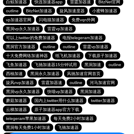
白鲸加速器
快连加速器app
雷霆加器速
BitzNet官网
outline
BitzNet加速器
旋风加速度器
小蜜蜂加速器
vp加速器官网
闪电猫加速器
免费vqn外网
黑洞vp永久加速器
雷霆vp加速器
可以上twitter的免费加速器
电报telegeram加速器
黑洞官方加速器
outline
outline
雷霆vp加速器
十大免费网络加速神器
纸飞机加速器
下载原子加速器
飞鱼加速器
飞驰加速器15分钟试用
黑洞加速
outline
西柚加速
黑洞永久加速器
风驰加速官网首页
旋风nvp加速器
雷霆加器速
outline
河马加速官网
黑洞vp永久加速器
快喵vp加速器
黑洞加速器
蘑菇加速器
国内上twitter用什么加速器
twitter加速器
云梯加速器
原子加速器app官方下载
telegeram苹果加速器
每天免费2小时加速器
黑洞每天免费1小时加速
飞驰加速器