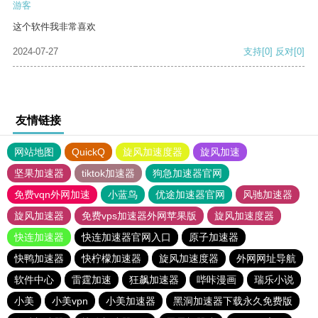
游客
这个软件我非常喜欢
2024-07-27
支持
[0]
反对
[0]
友情链接
网站地图
QuickQ
旋风加速度器
旋风加速
坚果加速器
tiktok加速器
狗急加速器官网
免费vqn外网加速
小蓝鸟
优途加速器官网
风驰加速器
旋风加速器
免费vps加速器外网苹果版
旋风加速度器
快连加速器
快连加速器官网入口
原子加速器
快鸭加速器
快柠檬加速器
旋风加速度器
外网网址导航
软件中心
雷霆加速
狂飙加速器
哔咔漫画
瑞乐小说
小美
小美vpn
小美加速器
黑洞加速器下载永久免费版