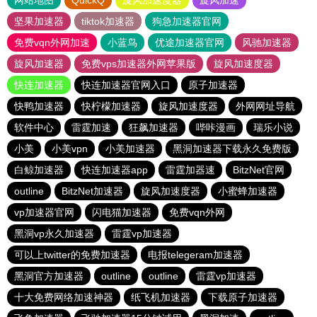
网站地图
QuickQ
旋风加速度器
旋风加速
坚果加速器
tiktok加速器
狗急加速器官网
免费vqn外网加速
小蓝鸟
优途加速器官网
风驰加速器
旋风加速器
免费vps加速器外网苹果版
旋风加速度器
快连加速器
快连加速器官网入口
原子加速器
快鸭加速器
快柠檬加速器
旋风加速度器
外网网址导航
软件中心
雷霆加速
狂飙加速器
哔咔漫画
瑞乐小说
小美
小美vpn
小美加速器
黑洞加速器下载永久免费版
白鲸加速器
快连加速器app
雷霆加器速
BitzNet官网
outline
BitzNet加速器
旋风加速度器
小蜜蜂加速器
vp加速器官网
闪电猫加速器
免费vqn外网
黑洞vp永久加速器
雷霆vp加速器
可以上twitter的免费加速器
电报telegeram加速器
黑洞官方加速器
outline
outline
雷霆vp加速器
十大免费网络加速神器
纸飞机加速器
下载原子加速器