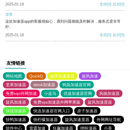
2025-01-18
支持
[0]
反对
[0]
游客
这款加速器app的客服很贴心，遇到问题都能及时解决，服务态度非常
好。
2025-01-18
支持
[0]
反对
[0]
友情链接
网站地图
QuickQ
旋风加速度器
旋风加速
坚果加速器
tiktok加速器
狗急加速器官网
免费vqn外网加速
小蓝鸟
优途加速器官网
风驰加速器
旋风加速器
免费vps加速器外网苹果版
旋风加速度器
快连加速器
快连加速器官网入口
原子加速器
快鸭加速器
快柠檬加速器
旋风加速度器
外网网址导航
软件中心
雷霆加速
狂飙加速器
哔咔漫画
小美