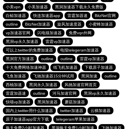
小美vpn
小美加速器
黑洞加速器下载永久免费版
白鲸加速器
快连加速器app
雷霆加器速
BitzNet官网
outline
BitzNet加速器
旋风加速度器
小蜜蜂加速器
vp加速器官网
闪电猫加速器
免费vqn外网
黑洞vp永久加速器
雷霆vp加速器
可以上twitter的免费加速器
电报telegeram加速器
黑洞官方加速器
outline
outline
雷霆vp加速器
十大免费网络加速神器
纸飞机加速器
下载原子加速器
飞鱼加速器
飞驰加速器15分钟试用
黑洞加速
outline
西柚加速
黑洞永久加速器
风驰加速官网首页
雷霆加器速
outline
河马加速官网
黑洞vp永久加速器
快喵vp加速器
黑洞加速器
蘑菇加速器
国内上twitter用什么加速器
twitter加速器
云梯加速器
原子加速器app官方下载
telegeram苹果加速器
每天免费2小时加速器
黑洞每天免费1小时加速
飞驰加速器