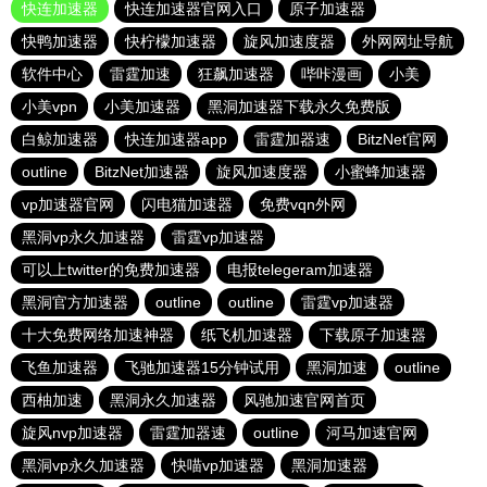
快连加速器
快连加速器官网入口
原子加速器
快鸭加速器
快柠檬加速器
旋风加速度器
外网网址导航
软件中心
雷霆加速
狂飙加速器
哔咔漫画
小美
小美vpn
小美加速器
黑洞加速器下载永久免费版
白鲸加速器
快连加速器app
雷霆加器速
BitzNet官网
outline
BitzNet加速器
旋风加速度器
小蜜蜂加速器
vp加速器官网
闪电猫加速器
免费vqn外网
黑洞vp永久加速器
雷霆vp加速器
可以上twitter的免费加速器
电报telegeram加速器
黑洞官方加速器
outline
outline
雷霆vp加速器
十大免费网络加速神器
纸飞机加速器
下载原子加速器
飞鱼加速器
飞驰加速器15分钟试用
黑洞加速
outline
西柚加速
黑洞永久加速器
风驰加速官网首页
旋风nvp加速器
雷霆加器速
outline
河马加速官网
黑洞vp永久加速器
快喵vp加速器
黑洞加速器