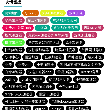
友情链接
网站地图
QuickQ
旋风加速度器
旋风加速
坚果加速器
tiktok加速器
狗急加速器官网
免费vqn外网加速
小蓝鸟
优途加速器官网
风驰加速器
旋风加速器
免费vps加速器外网苹果版
旋风加速度器
快连加速器
快连加速器官网入口
原子加速器
快鸭加速器
快柠檬加速器
旋风加速度器
外网网址导航
软件中心
雷霆加速
狂飙加速器
哔咔漫画
瑞乐小说
小美
小美vpn
小美加速器
黑洞加速器下载永久免费版
白鲸加速器
快连加速器app
雷霆加器速
BitzNet官网
outline
BitzNet加速器
旋风加速度器
小蜜蜂加速器
vp加速器官网
闪电猫加速器
免费vqn外网
黑洞vp永久加速器
雷霆vp加速器
可以上twitter的免费加速器
电报telegeram加速器
黑洞官方加速器
outline
outline
雷霆vp加速器