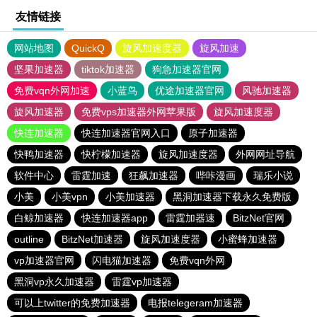
友情链接
网站地图
QuickQ
旋风加速度器
旋风加速
坚果加速器
tiktok加速器
狗急加速器官网
免费vqn外网加速
小蓝鸟
优途加速器官网
风驰加速器
旋风加速器
免费vps加速器外网苹果版
旋风加速度器
快连加速器
快连加速器官网入口
原子加速器
快鸭加速器
快柠檬加速器
旋风加速度器
外网网址导航
软件中心
雷霆加速
狂飙加速器
哔咔漫画
瑞乐小说
小美
小美vpn
小美加速器
黑洞加速器下载永久免费版
白鲸加速器
快连加速器app
雷霆加器速
BitzNet官网
outline
BitzNet加速器
旋风加速度器
小蜜蜂加速器
vp加速器官网
闪电猫加速器
免费vqn外网
黑洞vp永久加速器
雷霆vp加速器
可以上twitter的免费加速器
电报telegeram加速器