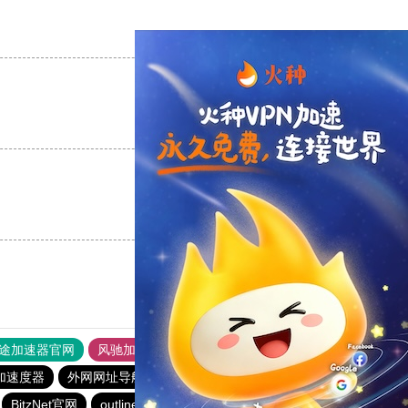
支持
[0]
反对
[0]
支持
[0]
反对
[0]
支持
[0]
反对
[0]
途加速器官网
风驰加速器
旋风加速器
加速度器
外网网址导航
软件中心
雷霆加速
狂飙加速器
BitzNet官网
outline
BitzNet加速器
旋风加速度器