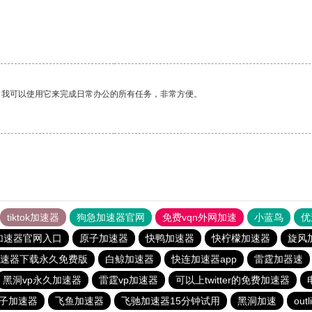
。我可以使用它来完成日常办公的所有任务，非常方便。
tiktok加速器
狗急加速器官网
免费vqn外网加速
小蓝鸟
优
加速器官网入口
原子加速器
快鸭加速器
快柠檬加速器
旋风
速器下载永久免费版
白鲸加速器
快连加速器app
雷霆加器速
黑洞vp永久加速器
雷霆vp加速器
可以上twitter的免费加速器
子加速器
飞鱼加速器
飞驰加速器15分钟试用
黑洞加速
outl