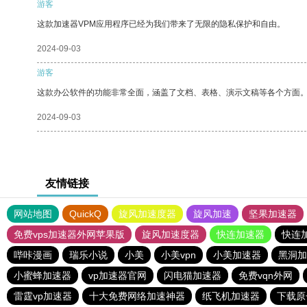
游客
这款加速器VPM应用程序已经为我们带来了无限的隐私保护和自由。
2024-09-03
游客
这款办公软件的功能非常全面，涵盖了文档、表格、演示文稿等各个方面
2024-09-03
友情链接
网站地图
QuickQ
旋风加速度器
旋风加速
坚果加速器
免费vps加速器外网苹果版
旋风加速度器
快连加速器
快连
哔咔漫画
瑞乐小说
小美
小美vpn
小美加速器
黑洞加
小蜜蜂加速器
vp加速器官网
闪电猫加速器
免费vqn外网
雷霆vp加速器
十大免费网络加速神器
纸飞机加速器
下载原