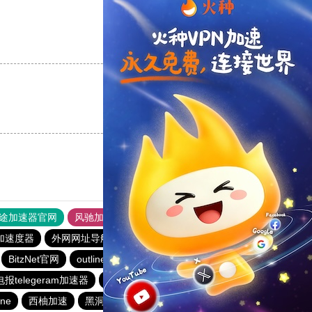
支持
[0]
反对
[0]
支持
[0]
反对
[0]
途加速器官网
风驰加速器
旋风加速器
加速度器
外网网址导航
软件中心
雷霆加速
狂飙加速器
BitzNet官网
outline
BitzNet加速器
旋风加速度器
电报telegeram加速器
黑洞官方加速器
outline
outline
ine
西柚加速
黑洞永久加速器
风驰加速官网首页