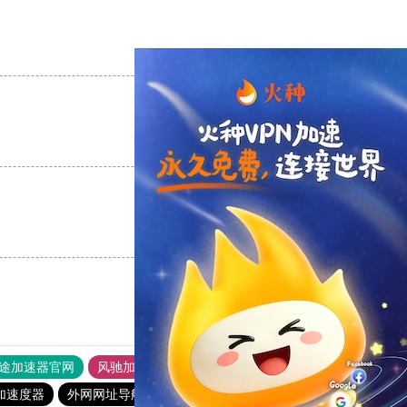
支持
[0]
反对
[0]
支持
[0]
反对
[0]
支持
[0]
反对
[0]
途加速器官网
风驰加速器
旋风加速器
加速度器
外网网址导航
软件中心
雷霆加速
狂飙加速器