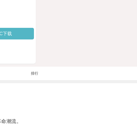
PC下载
排行
革命潮流。