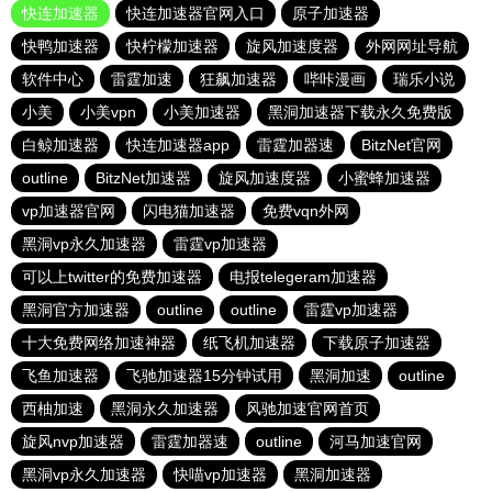
快连加速器
快连加速器官网入口
原子加速器
快鸭加速器
快柠檬加速器
旋风加速度器
外网网址导航
软件中心
雷霆加速
狂飙加速器
哔咔漫画
瑞乐小说
小美
小美vpn
小美加速器
黑洞加速器下载永久免费版
白鲸加速器
快连加速器app
雷霆加器速
BitzNet官网
outline
BitzNet加速器
旋风加速度器
小蜜蜂加速器
vp加速器官网
闪电猫加速器
免费vqn外网
黑洞vp永久加速器
雷霆vp加速器
可以上twitter的免费加速器
电报telegeram加速器
黑洞官方加速器
outline
outline
雷霆vp加速器
十大免费网络加速神器
纸飞机加速器
下载原子加速器
飞鱼加速器
飞驰加速器15分钟试用
黑洞加速
outline
西柚加速
黑洞永久加速器
风驰加速官网首页
旋风nvp加速器
雷霆加器速
outline
河马加速官网
黑洞vp永久加速器
快喵vp加速器
黑洞加速器