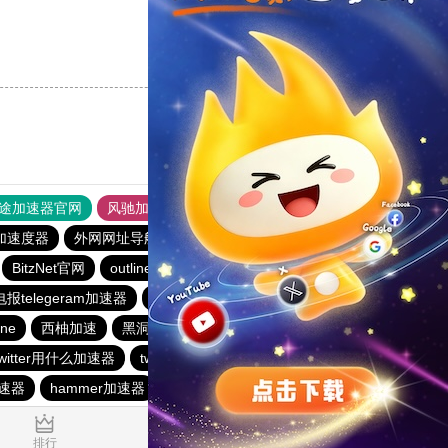
支持
[0]
反对
[0]
途加速器官网
风驰加速器
旋风加速器
加速度器
外网网址导航
软件中心
雷霆加速
狂飙加速器
BitzNet官网
outline
BitzNet加速器
旋风加速度器
电报telegeram加速器
黑洞官方加速器
outline
outline
ine
西柚加速
黑洞永久加速器
风驰加速官网首页
witter用什么加速器
twitter加速器
云梯加速器
速器
hammer加速器
0.018989s
排行
推荐