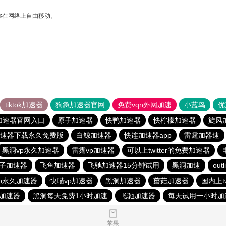
你在网络上自由移动。
tiktok加速器
狗急加速器官网
免费vqn外网加速
小蓝鸟
优
加速器官网入口
原子加速器
快鸭加速器
快柠檬加速器
旋风
速器下载永久免费版
白鲸加速器
快连加速器app
雷霆加器速
黑洞vp永久加速器
雷霆vp加速器
可以上twitter的免费加速器
子加速器
飞鱼加速器
飞驰加速器15分钟试用
黑洞加速
outl
p永久加速器
快喵vp加速器
黑洞加速器
蘑菇加速器
国内上t
加速器
黑洞每天免费1小时加速
飞驰加速器
每天试用一小时加
苹果