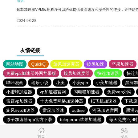
游客
这款加速器VPM应用程序可以给你提供最高速度和安全性的连接，并帮助
2024-08-28
友情链接
网站地图
QuickQ
旋风加速度器
旋风加速
坚果加速器
免费vps加速器外网苹果版
旋风加速度器
快连加速器
快连
哔咔漫画
瑞乐小说
小美
小美vpn
小美加速器
黑洞加
小蜜蜂加速器
vp加速器官网
闪电猫加速器
免费vqn外网
雷霆vp加速器
十大免费网络加速神器
纸飞机加速器
下载原
旋风nvp加速器
雷霆加器速
outline
河马加速官网
黑洞v
原子加速器app官方下载
telegeram苹果加速器
每天免费2小时
首页
安卓