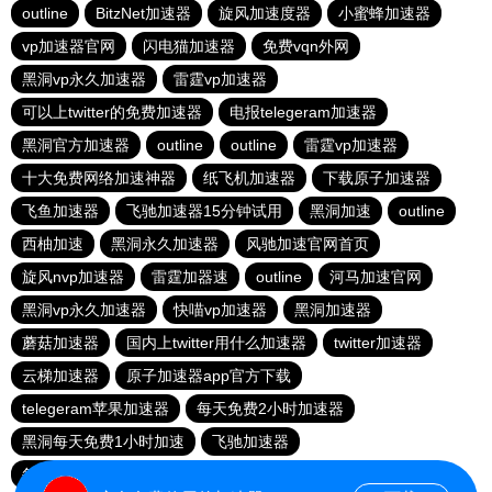
outline
BitzNet加速器
旋风加速度器
小蜜蜂加速器
vp加速器官网
闪电猫加速器
免费vqn外网
黑洞vp永久加速器
雷霆vp加速器
可以上twitter的免费加速器
电报telegeram加速器
黑洞官方加速器
outline
outline
雷霆vp加速器
十大免费网络加速神器
纸飞机加速器
下载原子加速器
飞鱼加速器
飞驰加速器15分钟试用
黑洞加速
outline
西柚加速
黑洞永久加速器
风驰加速官网首页
旋风nvp加速器
雷霆加器速
outline
河马加速官网
黑洞vp永久加速器
快喵vp加速器
黑洞加速器
蘑菇加速器
国内上twitter用什么加速器
twitter加速器
云梯加速器
原子加速器app官方下载
telegeram苹果加速器
每天免费2小时加速器
黑洞每天免费1小时加速
飞驰加速器
每天试用一小时加速器
hammer加速器