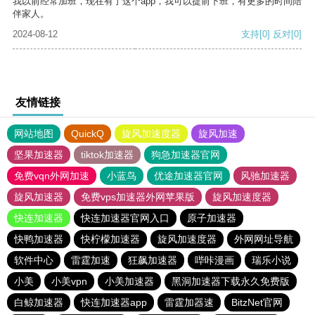
我以前经常加班，现在有了这个app，我可以提前下班，有更多的时间陪
伴家人。
2024-08-12
支持
[0]
反对
[0]
友情链接
网站地图
QuickQ
旋风加速度器
旋风加速
坚果加速器
tiktok加速器
狗急加速器官网
免费vqn外网加速
小蓝鸟
优途加速器官网
风驰加速器
旋风加速器
免费vps加速器外网苹果版
旋风加速度器
快连加速器
快连加速器官网入口
原子加速器
快鸭加速器
快柠檬加速器
旋风加速度器
外网网址导航
软件中心
雷霆加速
狂飙加速器
哔咔漫画
瑞乐小说
小美
小美vpn
小美加速器
黑洞加速器下载永久免费版
白鲸加速器
快连加速器app
雷霆加器速
BitzNet官网