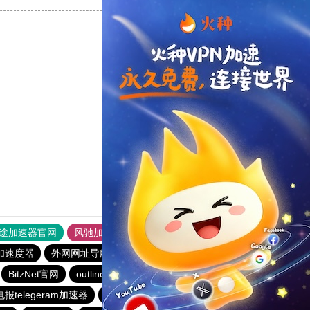
支持
[0]
反对
[0]
支持
[0]
反对
[0]
途加速器官网
风驰加速器
旋风加速器
加速度器
外网网址导航
软件中心
雷霆加速
狂飙加速器
BitzNet官网
outline
BitzNet加速器
旋风加速度器
电报telegeram加速器
黑洞官方加速器
outline
outline