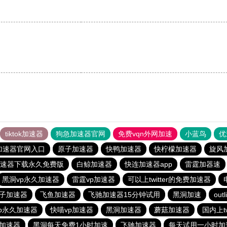
。
tiktok加速器
狗急加速器官网
免费vqn外网加速
小蓝鸟
优
加速器官网入口
原子加速器
快鸭加速器
快柠檬加速器
旋风
速器下载永久免费版
白鲸加速器
快连加速器app
雷霆加器速
黑洞vp永久加速器
雷霆vp加速器
可以上twitter的免费加速器
子加速器
飞鱼加速器
飞驰加速器15分钟试用
黑洞加速
outl
p永久加速器
快喵vp加速器
黑洞加速器
蘑菇加速器
国内上t
加速器
黑洞每天免费1小时加速
飞驰加速器
每天试用一小时加