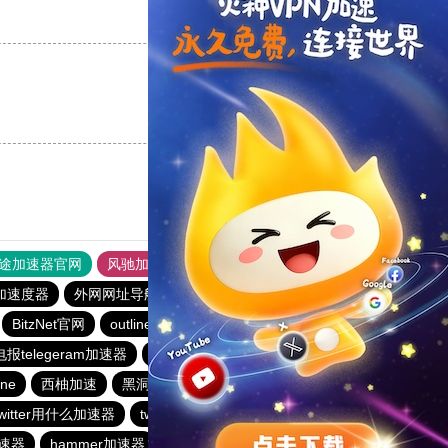
支持
[0]
反对
[0]
支持
[0]
反对
[0]
途加速器官网
风驰加速器
旋风加速器
加速度器
外网网址导航
软件中心
雷霆加速
狂飙加速器
BitzNet官网
outline
BitzNet加速器
旋风加速度器
电报telegeram加速器
黑洞官方加速器
outline
outline
ine
西柚加速
黑洞永久加速器
风驰加速官网首页
witter用什么加速器
twitter加速器
云梯加速器
速器
hammer加速器