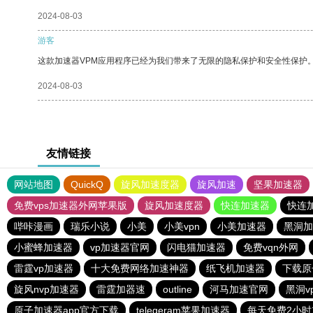
2024-08-03
游客
这款加速器VPM应用程序已经为我们带来了无限的隐私保护和安全性保护
2024-08-03
友情链接
网站地图
QuickQ
旋风加速度器
旋风加速
坚果加速器
免费vps加速器外网苹果版
旋风加速度器
快连加速器
快连
哔咔漫画
瑞乐小说
小美
小美vpn
小美加速器
黑洞加
小蜜蜂加速器
vp加速器官网
闪电猫加速器
免费vqn外网
雷霆vp加速器
十大免费网络加速神器
纸飞机加速器
下载原
旋风nvp加速器
雷霆加器速
outline
河马加速官网
黑洞v
原子加速器app官方下载
telegeram苹果加速器
每天免费2小时