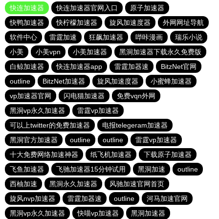
快连加速器
快连加速器官网入口
原子加速器
快鸭加速器
快柠檬加速器
旋风加速度器
外网网址导航
软件中心
雷霆加速
狂飙加速器
哔咔漫画
瑞乐小说
小美
小美vpn
小美加速器
黑洞加速器下载永久免费版
白鲸加速器
快连加速器app
雷霆加器速
BitzNet官网
outline
BitzNet加速器
旋风加速度器
小蜜蜂加速器
vp加速器官网
闪电猫加速器
免费vqn外网
黑洞vp永久加速器
雷霆vp加速器
可以上twitter的免费加速器
电报telegeram加速器
黑洞官方加速器
outline
outline
雷霆vp加速器
十大免费网络加速神器
纸飞机加速器
下载原子加速器
飞鱼加速器
飞驰加速器15分钟试用
黑洞加速
outline
西柚加速
黑洞永久加速器
风驰加速官网首页
旋风nvp加速器
雷霆加器速
outline
河马加速官网
黑洞vp永久加速器
快喵vp加速器
黑洞加速器